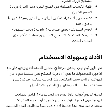
لتشجيع قرارات الشراء
إظهار الكميات المتبقية من المنتج لتعزيز مبدأ الندرة وزيادة
التحفيز الشرائي
دعم معايير التصفية لتمكين الزبائن من العثور بسرعة على ما
يبحثون عنه
الحزم التسويقية لجمع منتجات في باقات ترويجية بسهولة
تقييمات المنتجات لتشجيع التفاعل وإضفاء ثقة أكبر لدى
العملاء الجدد
الأداء وسهولة الاستخدام
تم تطوير ثيم كيان ليحقق سرعة في تحميل الصفحات وتوافق عالي مع
الأجهزة المحمولة، ما يعني أن تجربة التصفح تظل سلسة سواء عبر
الهواتف أو الحواسيب المكتبية. هذا الجانب ينعكس مباشرة على
معدلات رضا العملاء وبقائهم في المتجر لفترة أطول.
كذلك، تدعم أدوات إدارة المخزون المدعومة في الثيم العمليات
اليومية دون الحاجة لتركيب حلول خارجية أو اللجوء لتعديلات
معقدة، مما يوفر بيئة عملية قادرة على تلبية متطلبات النمو المستمر