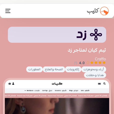
تثبيت انستاكارت
ثيم كيان لمتاجر زد
Craffo
4.0
(1)
أزياء ومجوهرات
إلكترونيات
الصحة والعلاج
العطورات
هدايا وحفلات