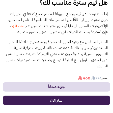
هل ثيم سترة مناسب لك؟
إذا كنت تبحث عن ثيم يجمع سهولة التصميم مع كثافة في الخيارات
دون تعقيد، ويوفر نطاقًا من التخصيصات المناسبة لمتاجر الملابس،
الإلكترونيات، العطور، الهدايا أو حتى منتجات التجميل عبر
منصة زد
،
فإن “سترة” يمنحك الأدوات التي تحتاجها لتعزيز حضور متجرك.
السعر المنافس مع وفرة المزايا المدمجة يجعله خيارًا ملائمًا للتجار
المبتدئين أو من يمتلك قاعدة عملاء قائمة ويرغب بترقية تجربة
التسوق البصرية والفنية دون عناء تقني. الثيم كذلك يدعم نمو المتجر
على المدى الطويل، مع قابلية للتوسع وتحديثات مستمرة تواكب تطور
السوق.
السعر
460
794
جرّبه مجاناً
اشترِ الآن