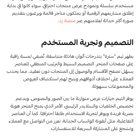
مستخدم سلسلة ونموذج عرض منتجات احترافي، سواء كانوا في بداية
إطلاق مشاريعهم الرقمية أو يملكون متاجر قائمة ويرغبون بتقديم
صورة أكثر حداثة لعلامتهم عبر
منصة زد
.
التصميم وتجربة المستخدم
يظهر ثيم “سترة” بتدرجات ألوان هادئة متناسقة، تُضفي لمسة راقية
على صفحات المتجر. التصميم البسيط والترتيب المنطقي للعناصر
يسهّل تصفح الأقسام والوصول إلى المنتجات دون تعقيد، مما يجذب
العملاء على اختلاف أذواقهم ويتيح لهم استكشاف العروض
والمجموعات بسهولة.
يوفر الثيم خيارات عرض متوازنة ما بين الصور والنصوص، ويدعم
تخصيص الخلفيات والسلايدر الرئيسي، الأمر الذي يمنح المتجر هوية
بصرية فريدة ويوفر لتجربة الاستخدام طابعًا احترافيًا. كما أن العناصر
التفاعلية، مثل أيقونة الواتساب الجذابة، تعزز من التواصل مع العملاء
وتشجع على المشاركة السريعة للاستفسارات.