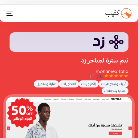
تثبيت انستاكارت
ثيم سترة لمتاجر زد
mohamed taha
5.0
(2)
أزياء ومجوهرات
إلكترونيات
العطورات
عناية وتجميل
هدايا وحفلات