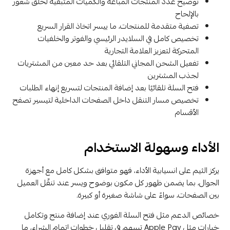
توضيح عدد المنتجات المباعة والكميات المتبقية لخلق شعور
بالإلحاح
تصفية متقدمة للمنتجات، ما ييسر اتخاذ القرار السريع
تخصيص كامل في السلايدر الرئيسي والفوتر والخلفيات
المتحركة لتعزيز العلامة التجارية
تفعيل الشحن المجاني التلقائي بعد حد معين من المشتريات
لجذب المشترين
فتح السلة تلقائيًا بعد إضافة المنتجات لتسريع إنهاء الطلبات
تخصيص مسار التنقل داخل الصفحات الداخلية لتيسير تصفح
الأقسام
الأداء وسهولة الاستخدام
يركز الثيم على انسيابية الأداء، فهو متوافق بشكل كامل مع أجهزة
الجوال، بما يضمن ظهور كل مكون بوضوح ويسر عند تنقّل العميل
بين الصفحات، سواءً على شاشة صغيرة أو كبيرة.
خصائص الدعم مثل فتح السلة الفوري عند إضافة منتج وتكامل
خيارات مثل Apple Pay تسهم في تقليل خطوات إتمام الشراء، ما