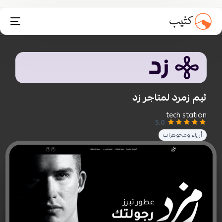
تثبيت انستاكارت
ثيم زمرد لمتاجر زد
tech station
5.0
أزياء ومجوهرات