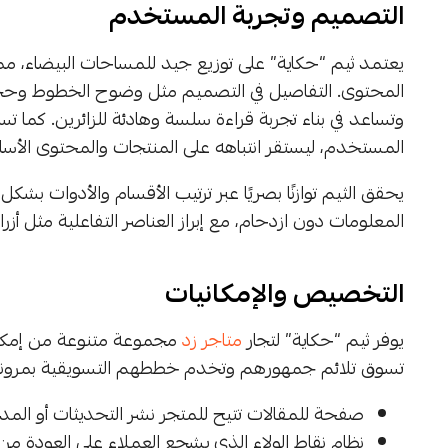
التصميم وتجربة المستخدم
يعتمد ثيم “حكاية” على توزيع جيد للمساحات البيضاء، مما 
المحتوى. التفاصيل في التصميم مثل وضوح الخطوط وحجمه
وتساعد في بناء تجربة قراءة سلسة وهادئة للزائرين. كما ت
المستخدم، ليستقر انتباهه على المنتجات والمحتوى الأس
يحقق الثيم توازنًا بصريًا عبر ترتيب الأقسام والأدوات ب
المعلومات دون ازدحام، مع إبراز العناصر التفاعلية مثل أز
التخصيص والإمكانيات
يوفر ثيم “حكاية” لتجار
متاجر زد
مجموعة متنوعة من إمكاني
تسوق تلائم جمهورهم وتخدم خططهم التسويقية بمرونة
صفحة للمقالات تتيح للمتجر نشر التحديثات أو المدون
نظام نقاط الولاء الذي يشجع العملاء على العودة من