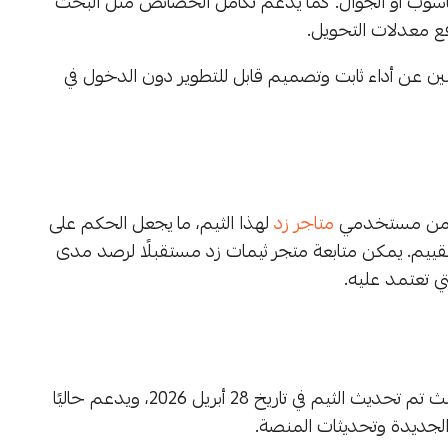
اسوب أو الجوال. كما يدعم تكامل الخصائص مثل البحث
فع معدلات التحويل.
حثين عن أداء ثابت وتصميم قابل للتطوير دون الدخول في
رة من مستخدمي
متاجر زد
لهذا الثيم، ما يجعل الحكم على
 التقييم. يمكن متابعة متجر ثيمات زد مستقبلًا لرصد مدى
ي تعتمد عليه.
يظهر حرص المطور على استمرارية دعم الثيم وتطويره حيث تم تحديث الثيم في تاريخ 28 أبريل 2026، ويدعم حاليًا