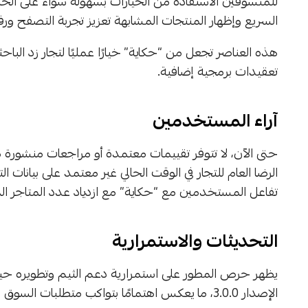
للمتسوقين الاستفادة من الخيارات بسهولة سواء على الح
السريع وإظهار المنتجات المشابهة تعزيز تجربة التصفح ور
هذه العناصر تجعل من “حكاية” خيارًا عمليًا لتجار زد البا
تعقيدات برمجية إضافية.
آراء المستخدمين
حتى الآن، لا تتوفر تقييمات معتمدة أو مراجعات منشو
الرضا العام للتجار في الوقت الحالي غير معتمد على بيانات
تفاعل المستخدمين مع “حكاية” مع ازدياد عدد المتاجر الت
التحديثات والاستمرارية
الإصدار 3.0.0، ما يعكس اهتمامًا بتواكب متطلبات السوق الجديدة وتحديثات المنصة.