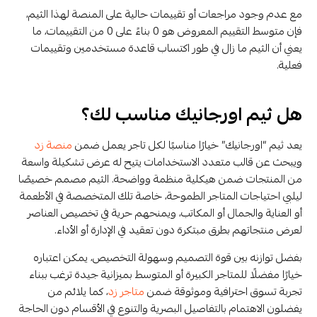
مع عدم وجود مراجعات أو تقييمات حالية على المنصة لهذا الثيم،
فإن متوسط التقييم المعروض هو 0 بناءً على 0 من التقييمات، ما
يعني أن الثيم ما زال في طور اكتساب قاعدة مستخدمين وتقييمات
فعلية.
هل ثيم اورجانيك مناسب لك؟
يعد ثيم “اورجانيك” خيارًا مناسبًا لكل تاجر يعمل ضمن
منصة زد
ويبحث عن قالب متعدد الاستخدامات يتيح له عرض تشكيلة واسعة
من المنتجات ضمن هيكلية منظمة وواضحة. الثيم مصمم خصيصًا
ليلبي احتياجات المتاجر الطموحة، خاصة تلك المتخصصة في الأطعمة
أو العناية والجمال أو المكاتب، ويمنحهم حرية في تخصيص العناصر
لعرض منتجاتهم بطرق مبتكرة دون تعقيد في الإدارة أو الأداء.
بفضل توازنه بين قوة التصميم وسهولة التخصيص، يمكن اعتباره
خيارًا مفضلًا للمتاجر الكبيرة أو المتوسط ​​بميزانية جيدة ترغب ببناء
تجربة تسوق احترافية وموثوقة ضمن
متاجر زد
، كما يلائم من
يفضلون الاهتمام بالتفاصيل البصرية والتنوع في الأقسام دون الحاجة