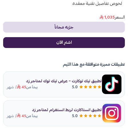
لخوض تفاصيل تقنية معقدة.
السعر
1٬035
جرّبه مجاناً
اشترِ الآن
تطبيقات مميزة متوافقة مع هذا الثيم
تطبيق تيك توكارت – عرض تيك توك لمتاجر زد
/ شهر
5.0
يبدأ من
45
تطبيق انستاكارت لربط انستغرام لمتاجر زد
/ شهر
5.0
يبدأ من
45