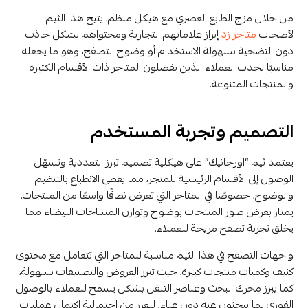
من خلال مزج الطابع العصري مع هيكل منظم، يتيح هذا الثيم
لأصحاب
متاجر زد
إبراز علاماتهم التجارية ومحتواهم بشكل جاذب
دون التضحية بسهولة الاستخدام أو وضوح التصفح، وهو ما يجعله
مناسبًا لجذب العملاء الذين يفضلون المتاجر ذات الأقسام الكثيرة
والمنتجات المتنوعة.
التصميم وتجربة المستخدم
يعتمد ثيم “اورجانيك” على هيكلية تصميم تبرز التعددية وتسهّل
الوصول إلى الأقسام الرئيسية للمتجر، مما يعطي الانطباع بالتنظيم
والوضوح، خصوصًا في المتاجر التي تعرض نطاقًا واسعًا من المنتجات.
يمتاز بعرض صور المنتجات بوضوح وتوازن المساحات البيضاء مما
يخلق تجربة تصفح مريحة للعملاء.
واجهات التصفح في هذا الثيم مناسبة للمتاجر التي تتعامل مع محتوى
كثيف وكميات منتجات كبيرة، حيث تبرز العروض والتصنيفات بسهولة،
كما يبرز محرك البحث وعناصر التنقل بشكل يسمح للعملاء بالوصول
الفوري لما يبحثون عنه دون عناء، ليعزز من احتمالية اكتمال عمليات