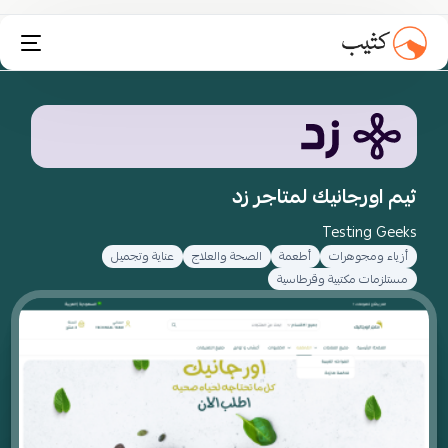
تثبيت انستاكارت
ثيم اورجانيك لمتاجر زد
Testing Geeks
أزياء ومجوهرات
أطعمة
الصحة والعلاج
عناية وتجميل
مستلزمات مكتبية وقرطاسية