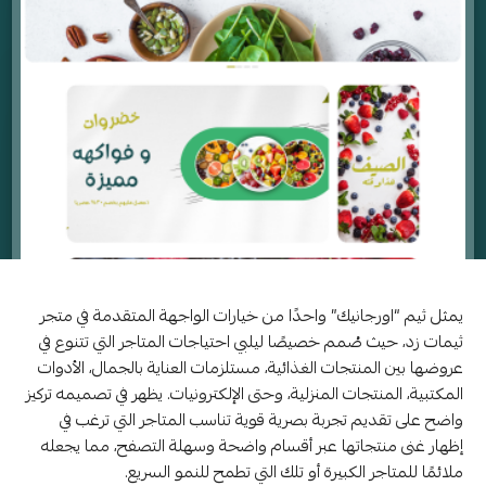
يمثل ثيم “اورجانيك” واحدًا من خيارات الواجهة المتقدمة في متجر
ثيمات زد، حيث صُمم خصيصًا ليلبي احتياجات المتاجر التي تتنوع في
عروضها بين المنتجات الغذائية، مستلزمات العناية بالجمال، الأدوات
المكتبية، المنتجات المنزلية، وحتى الإلكترونيات. يظهر في تصميمه تركيز
واضح على تقديم تجربة بصرية قوية تناسب المتاجر التي ترغب في
إظهار غنى منتجاتها عبر أقسام واضحة وسهلة التصفح، مما يجعله
ملائمًا للمتاجر الكبيرة أو تلك التي تطمح للنمو السريع.