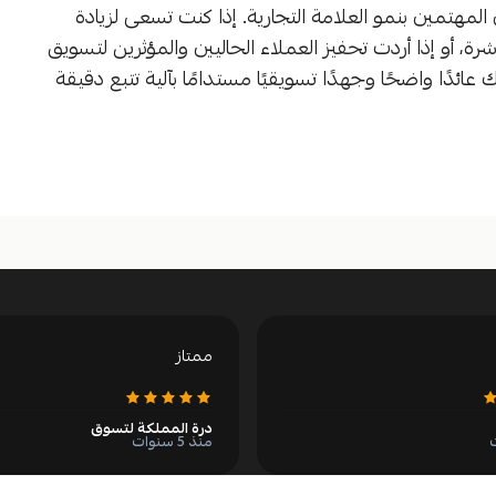
لمهتمين بنمو العلامة التجارية. إذا كنت تسعى لزيادة
شرة، أو إذا أردت تحفيز العملاء الحاليين والمؤثرين لتسويق
Tapfiliat يمكن أن يحقق لك عائدًا واضحًا وجهدًا تسويقيًا مستدامًا بآلية تتبع دقيقة
ممتاز
درة المملكة لتسوق
منذ 5 سنوات