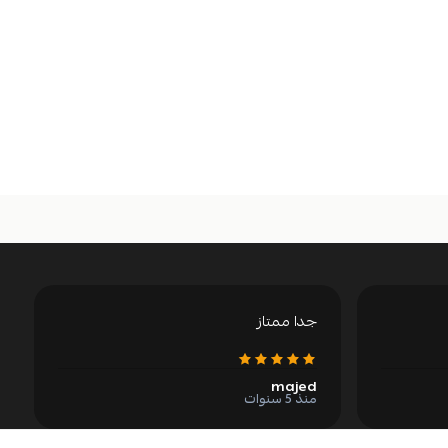
جدا ممتاز
majed
منذ 5 سنوات