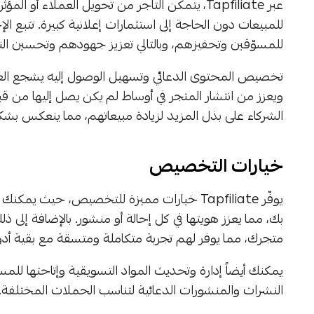
عبر Tapfiliate، يتمكن التاجر من تحويل العملاء أو
للمبيعات دون الحاجة إلى استثمارات إعلانية كبيرة. تتبع 
للمسوّقين وتحفيزهم، وبالتالي تعزيز جهودهم وتحسين ال
تخصيص المحتوى الدعائي وتسهيل الوصول إليه يشجع العملا
ويعزز من انتشار المتجر في أوساط لم يكن يصل إليها من قبل
الشركاء على بذل المزيد لزيادة مبيعاتهم، مما ينعكس بش
خيارات التخصيص
يوفّر Tapfiliate خيارات مميزة للتخصيص، حيث ي
بك، مما يعزز هويتها في كل إحالة أو منشور. بالإضافة إ
متجرك، مما يوفر لهم تجربة متكاملة ومتسقة مع بقية أدوا
يمكنك أيضاً إدارة وتحديث المواد التسويقية وإتاحتها لل
النشرات والمنشورات الدعائية لتناسب الحملات المختلفة.