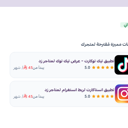
ني
ات مميزة مُقترحة لمتجرك
تطبيق تيك توكارت – عرض تيك توك لمتاجر زد
/ شهر
5.0
يبدأ من
45
تطبيق انستاكارت لربط انستغرام لمتاجر زد
/ شهر
5.0
يبدأ من
45