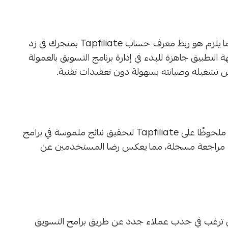
لا يحتاج تثبيت Tapfiliate إلى خبرة تقنية متقدمة، فكل ما يلزم هو ربط معرف حساب Tapfiliate بمتجرك في زد
لتطبيق جاهزة للبدء في إدارة برنامج التسويق بالعمولة
مكن تشغيله وصيانته بسهولة دون تعقيدات تقنية.
تظهر مراجعات المستخدمين في متجر تطبيقات زد اعتمادًا ملحوظًا على Tapfiliate لتحقيق نتائج ملموسة في برامج
التسويق بالعمولة، مع متوسط تقييم يصل إلى 5 بناءً على 4 مراجعة مسجلة، مما يعكس رضا المستخدمين عن
زد التي ترغب في جذب عملاء جدد عن طريق برامج التسويق