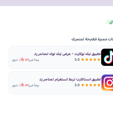
ني
ات مميزة مُقترحة لمتجرك
تطبيق تيك توكارت – عرض تيك توك لمتاجر زد
/ شهر
5.0
يبدأ من
45
تطبيق انستاكارت لربط انستغرام لمتاجر زد
/ شهر
5.0
يبدأ من
45