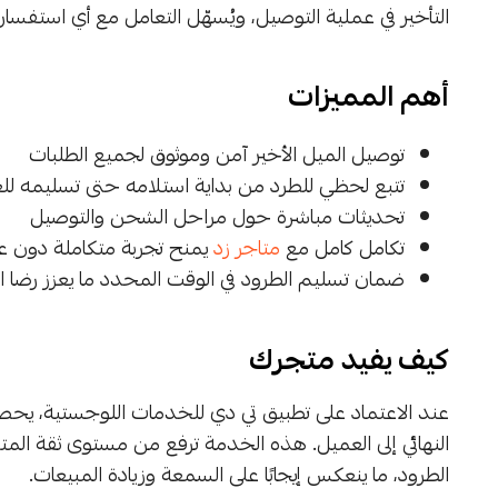
التأخير في عملية التوصيل، ويُسهّل التعامل مع أي استفسار
أهم المميزات
توصيل الميل الأخير آمن وموثوق لجميع الطلبات
تتبع لحظي للطرد من بداية استلامه حتى تسليمه لل
تحديثات مباشرة حول مراحل الشحن والتوصيل
تكامل كامل مع
متاجر زد
يمنح تجربة متكاملة دون ع
ضمان تسليم الطرود في الوقت المحدد ما يعزز رضا ا
كيف يفيد متجرك
عند الاعتماد على تطبيق تي دي للخدمات اللوجستية، يح
النهائي إلى العميل. هذه الخدمة ترفع من مستوى ثقة المت
الطرود، ما ينعكس إيجابًا على السمعة وزيادة المبيعات.