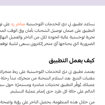
يساعد تطبيق تي دي للخدمات اللوجستية
متاجر زد
على توف
التطبيق على ضمان توصيل الشحنات بأمان وفي الوقت المحدد
تجربة لوجستية عالية الجودة لكل من التاجر والعميل الن
الضرورية التي يحتاجها أي متجر إلكتروني يسعى لتلبية ت
كيف يعمل التطبيق
يعتمد تطبيق تي دي للخدمات اللوجستية على ربط متجرك
بتقنيات التتبع. بعد استلام الشحنة من متجرك، تبدأ رحلة
عميلك. يُوفّر التطبيق تحديثات مباشرة ومستمرّة حول س
الدائم على حالة كل طرد حتى إتمام عملية التسليم.
من خلال هذه المنظومة، يحصل التاجر على رؤية واضحة ح