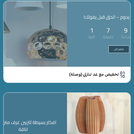
تخفيض مع عد تنازلي (وصلة)