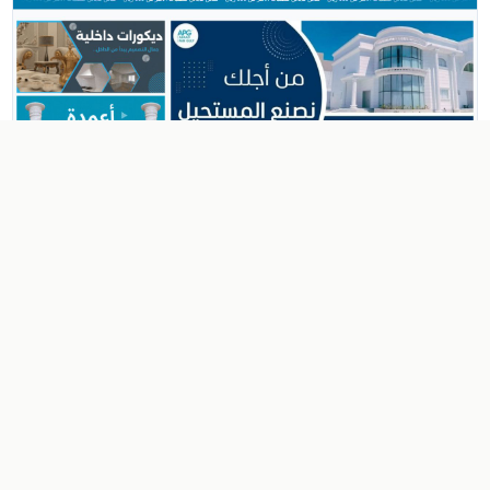
شركة ومصنع أبعاد عبر الخليج
منزل
تقييمات العملاء
الثيم ممتاز جدا وجذاب وسهل الإستخدام كمحرر وأيضا للعملاء.
ايضا خدمة العملاء من فريق الي صمم الثيم اكثر من رائعه.
بصراحه ما قصرو معي ابدا. شكرا لكم واتمنى لكم مزيد من
التوفيق.