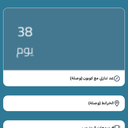
عد تنازلي مع كوبون (وصلة)
الخرائط (وصلة)
فيديوهات اليوتيوب