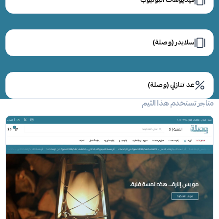
سلايدر (وصلة)
عد تنازلي (وصلة)
متاجر تستخدم هذا الثيم