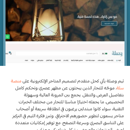
ثيم وصلة يأتي كحل متقدم لتصميم المتاجر الإلكترونية على
منصة
سلة
، موجّه للتجار الذين يبحثون عن مظهر عصري وتحكم كامل
بتفاصيل العرض والتنقل. يجمع بين المرونة العالية وسهولة
التخصيص، ما يجعله اختيارًا مناسبًا للتجار من مختلف الخبرات
التقنية، سواء كانوا مبتدئين يرغبون في انطلاقة سريعة أو أصحاب
متاجر يسعون لتطوير حضورهم الاحترافي. وتبرز فكرة الثيم في التركيز
على التناسق البصري وسرعة التصفح، مع توفير إمكانيات متعددة
لعرض المنتجات والعروض بشكل ديناميكي وجذاب.