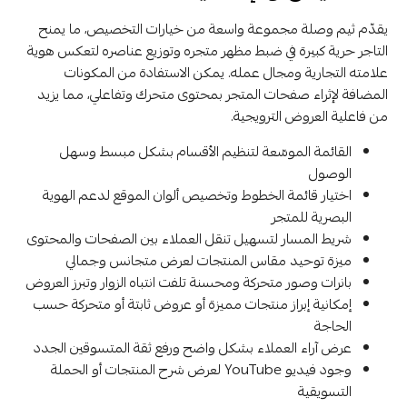
يقدّم ثيم وصلة مجموعة واسعة من خيارات التخصيص، ما يمنح
التاجر حرية كبيرة في ضبط مظهر متجره وتوزيع عناصره لتعكس هوية
علامته التجارية ومجال عمله. يمكن الاستفادة من المكونات
المضافة لإثراء صفحات المتجر بمحتوى متحرك وتفاعلي، مما يزيد
من فاعلية العروض الترويجية.
القائمة الموسّعة لتنظيم الأقسام بشكل مبسط وسهل
الوصول
اختيار قائمة الخطوط وتخصيص ألوان الموقع لدعم الهوية
البصرية للمتجر
شريط المسار لتسهيل تنقل العملاء بين الصفحات والمحتوى
ميزة توحيد مقاس المنتجات لعرض متجانس وجمالي
بانرات وصور متحركة ومحسنة تلفت انتباه الزوار وتبرز العروض
إمكانية إبراز منتجات مميزة أو عروض ثابتة أو متحركة حسب
الحاجة
عرض آراء العملاء بشكل واضح ورفع ثقة المتسوقين الجدد
وجود فيديو YouTube لعرض شرح المنتجات أو الحملة
التسويقية