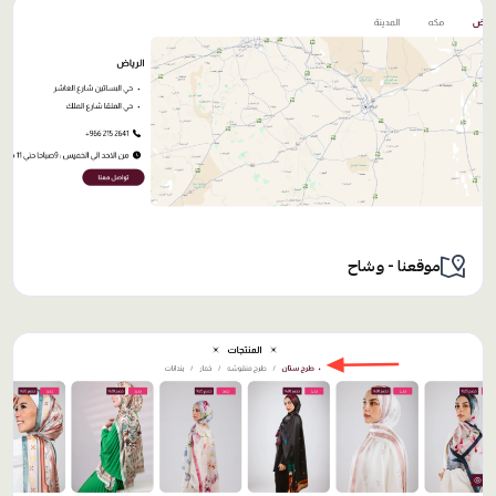
موقعنا - وشاح