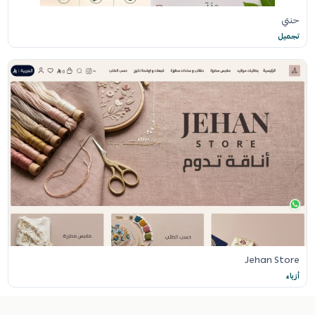
حنتي
تجميل
Jehan Store
أزياء