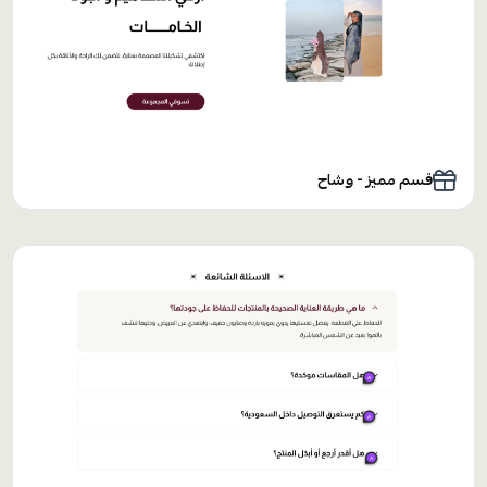
قسم مميز - وشاح