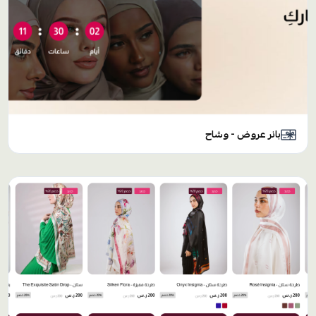
بانر عروض - وشاح