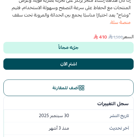
إذا كان هدفك إنشاء متجر يرتكز على تجربة بصرية قوية، وعرض
المنتجات مع الحفاظ على سرعة التصفح وسهولة الاستخدام، فثيم
“وشاح” يعد اختيارًا مناسبًا يجمع بين الحداثة والمرونة تحت سقف
منصة سلة
.
السعر
410
1٬500
جرّبه مجاناً
اشترِ الآن
أضف للمقارنة
سجل التغييرات
تاريخ النشر
30 سبتمبر 2025
آخر تحديث
منذ 3 أشهر