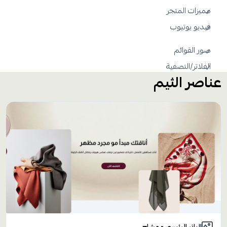
مميزات المتجر
فيديو يوتيوب
صور القوائم
الفلاتر/التصفية
عناصر الثيم
البانر الرئيسي - وشاح