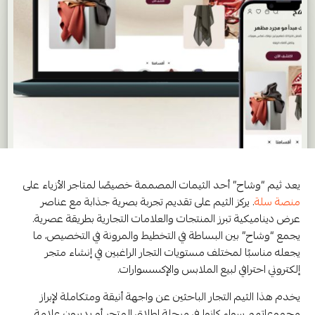
يعد ثيم “وشاح” أحد الثيمات المصممة خصيصًا لمتاجر الأزياء على
منصة سلة
. يركز الثيم على تقديم تجربة بصرية جذابة مع عناصر
عرض ديناميكية تبرز المنتجات والعلامات التجارية بطريقة عصرية.
يجمع “وشاح” بين البساطة في التخطيط والمرونة في التخصيص، ما
يجعله مناسبًا لمختلف مستويات التجار الراغبين في إنشاء متجر
إلكتروني احترافي لبيع الملابس والإكسسوارات.
يخدم هذا الثيم التجار الباحثين عن واجهة أنيقة ومتكاملة لإبراز
مجموعاتهم سواء كانوا في مرحلة إطلاق المتجر أو يديرون علامة