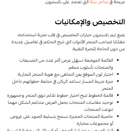
مريحة في
متاجر سلة
التي تعتمد على نكسترون.
التخصيص والإمكانيات
يضع ثيم نكسترون خيارات التخصيص في قلب تجربة استخدامه،
مقدّمًا لصاحب المتجر الأدوات التي تتيح التحكم في تفاصيل عديدة
من دون الحاجة للخبرة التقنية.
القائمة الموسّعة تسهّل عرض أكبر عدد من التصنيفات
والمنتجات بأسلوب منظم
اختيار لون الموقع يعزز التماهي مع هوية المتجر التجارية
ميزة شريط المسار تساعد الزبائن في متابعة خطواتهم داخل
المتجر
قائمة الخطوط تتيح اختيار خطوط تلائم ذوق المتجر وجمهوره
توحيد مقاسات المنتجات يجعل العرض متناغم الشكل مهما
تنوعت المنتجات
خاصية المنتجات المميزة تسمح بتسليط الضوء على عروض
أو مجموعات مختارة
البانر العريض يدعم إبراز العروض أو الرسائل التسويقية الرئيسية