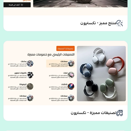
منتج مميز - نكسترون
تصنيفات مميزة - نكسترون