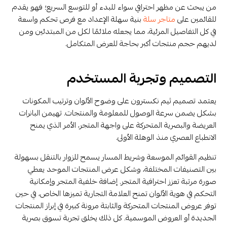
من يبحث عن مظهر احترافي سواء للبدء أو للتوسع السريع؛ فهو يقدم
للقائمين على
متاجر سلة
بنية سهلة الإعداد مع فرص تحكم واسعة
في كل التفاصيل المرئية، مما يجعله ملائمًا لكل من المبتدئين ومن
لديهم حجم منتجات أكبر بحاجة للعرض المتكامل.
التصميم وتجربة المستخدم
يعتمد تصميم ثيم نكسترون على وضوح الألوان وترتيب المكونات
بشكل يضمن سرعة الوصول للمعلومة والمنتجات. تهيمن البانرات
العريضة والبصرية المتحركة على واجهة المتجر، الأمر الذي يمنح
الانطباع العصري منذ الوهلة الأولى.
تنظيم القوائم الموسعة وشريط المسار يسمح للزوار بالتنقل بسهولة
بين التصنيفات المختلفة، وشكل عرض المنتجات الموحد يعطي
صورة مرتبة تعزز احترافية المتجر. إضافة خلفية المتجر وإمكانية
التحكم في هوية الألوان تمنح العلامة التجارية تميزها الخاص، في حين
توفر عروض المنتجات المتحركة والثابتة مرونة كبيرة في إبراز المنتجات
الجديدة أو العروض الموسمية. كل ذلك يخلق تجربة تسوق بصرية