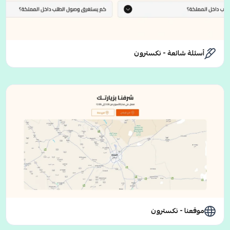
أسئلة شائعة - نكسترون
موقعنا - نكسترون