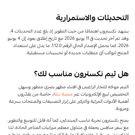
التحديثات والاستمرارية
يشهد نكسترون اهتمامًا من حيث التطوير، إذ بلغ عدد التحديثات 4،
وقد تم آخر تحديث في 11 يونيو 2026 مع تاريخ إطلاق يعود إلى 4 يونيو
2026، كما يحمل الإصدار الحالي الرقم 1.12.0، ما يدل على استعداد
المنتج لتواكب أي متطلبات جديدة أو تحسينات مستقبلية.
هل ثيم نكسترون مناسب لك؟
الثيم موجّه للتجار الراغبين في اقتناء مظهر بصري متطور وسهل
التخصيص لبيع الإلكترونيات عبر
منصة سلة
، خاصة من يقدّرون
أهمية الأدوات المرئية والتركيز على إبراز التصنيفات والمنتجات بسرعة
ومرونة.
يمنح نكسترون تجربة تناسب المبتدئين، كما أنه قابل للتوسع والتطوير،
مع سعر منافس يجعله في متناول معظم ميزانيات المتاجر الجادة، لذا
إذا كنت تسعى لإبراز علامتك التجارية إلكترونيًا مع حضور قوي وتنظيم