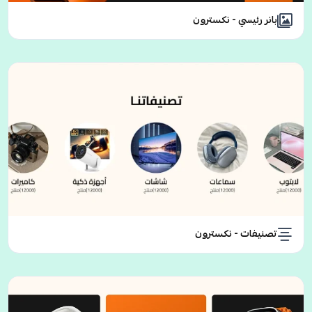
بانر رئيسي - نكسترون
تصنيفات - نكسترون