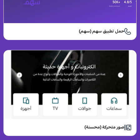
حمل تطبيق سهم (سهم)
صور متحركة (محسنة)