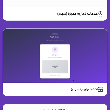
علامات تجارية مميزة (سهم)
اكشط واربح (سهم)