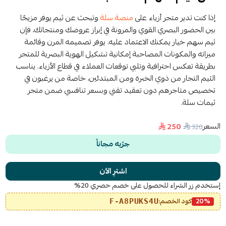
إذا كنت تدير متجر أزياء على
منصة سلة
وتبحث عن ثيم يوفر مزيجًا
بين الحضور البصري القوي والمرونة في إبراز عروضك ومنتجاتك، فإن
ثيم سهم خيار يمكنك الاعتماد عليه. يوفر تصميمه المرن وقائمة
ميزاته والمكونات المصاحبة إمكانية تشكيل الهوية البصرية للمتجر
بطريقة تعكس احترافية وتلبي توقعات العملاء في قطاع الأزياء. يناسب
الثيم التجار من ذوي الخبرة ومن المبتدئين، خاصة من يرغبون في
تخصيص متاجرهم دون تعقيد تقني وبسعر تنافسي ضمن متجر
ثيمات سلة.
السعر
250
320
جرّبه مجاناً
اشترِ الآن
إستخدم زر الشراء للحصول على خصم حصري 20%
20%
كود الخصم:
F-A8PUKS4U