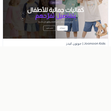
Joonoon Kids | جونون كيدز
أزياء
تقييمات العملاء
خدمة عملاء ممتازة جدا
VOIR
منذ 4 أشهر