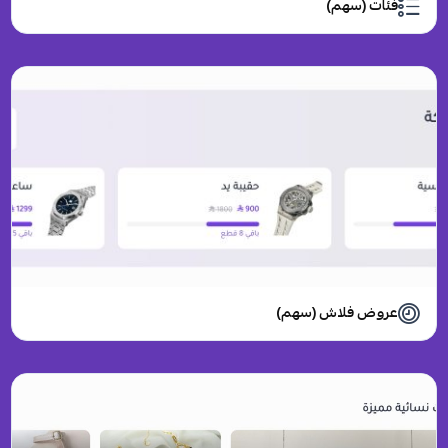
فئات (سهم)
عروض فلاش (سهم)