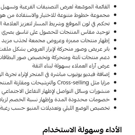
القائمة الموسّعة لعرض التصنيفات الفرعية وتسهيل
مجموعة خطوط متنوعة للاختيار والاستفادة من هو
تحكم في لون الموقع وشريط المسار لتعزيز العلامة ال
توحيد مقاس المنتجات للحصول على تناسق بصري و
إظهار منتجات مميزة وعروض مجمعة لجذب مزيد م
بانر عريض وصور متحركة لإبراز العروض بشكل ملفت
دعم منتجات ثابتة ومتحركة وتخصيص صور البطاقات ب
عرض آراء العملاء بسهولة لبناء الثقة
إضافة فيديو يوتيوب مباشرة في المتجر لإثراء تجربة الز
مزايا مثل Cross-selling والترشيحات ومقارنة المنتجات تسهل قرارات الشراء
منشورات وسائل التواصل لإظهار التفاعل الاجتماعي
خصومات محدودة المدة وإظهار نسبة الخصم لزيادة 
تخصيص الوضع الليلي وتعديلات المنيو حسب رغبة ا
الأداء وسهولة الاستخدام