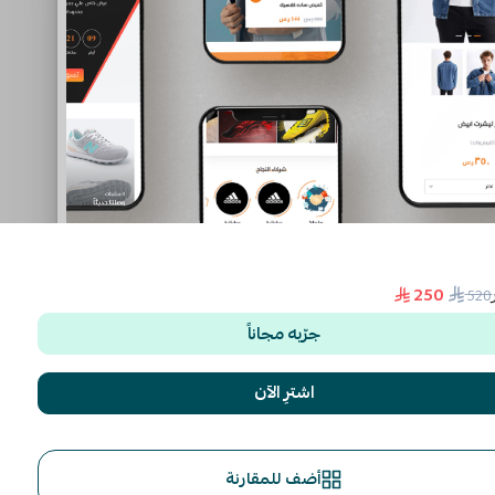
250
520
جرّبه مجاناً
اشترِ الآن
أضف للمقارنة