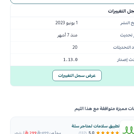
ل التغييرات
خ النشر
1 يونيو 2023
 تحديث
منذ 7 أشهر
 التحديثات
20
ث إصدار
1.13.0
عرض سجل التغييرات
ات مميزة متوافقة مع هذا الثيم
تطبيق سلامات لمتاجر سلة
/ شهر
499
5.0
(132)
يبدأ من
299