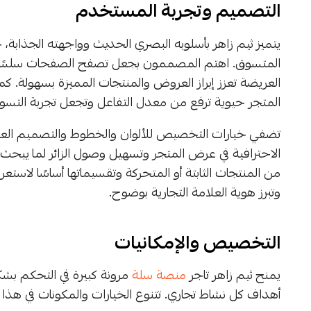
التصميم وتجربة المستخدم
يتميز ثيم زاهر بأسلوبه البصري الحديث وواجهته الجذاب
المتسوق. اهتم المصممون بجعل تصفح الصفحات سلسًا وخا
العريضة تعزز إبراز العروض والمنتجات المميزة بسهولة. كما
المتجر حيوية ترفع من معدل التفاعل وتجعل تجربة التسوق 
تضفي خيارات التخصيص للألوان والخطوط والتصميم العام
الاحترافية في عرض المتجر وتسهيل وصول الزائر لما يبح
من المنتجات الثابتة أو المتحركة وتقسيماتها أساسًا لاست
وتبرز هوية العلامة التجارية بوضوح.
التخصيص والإمكانيات
يمنح ثيم زاهر تاجر
منصة سلة
مرونة كبيرة في التحكم بش
أهداف كل نشاط تجاري. تتنوع الخيارات والمكونات في هذا ال