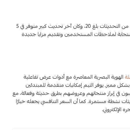
منذ تاريخ إصداره 1 يونيو 2023، حظي ثيم زاهر بعدد مهم من التحديثات بلغ 20، وكان آخر تحديث كبير متوفر في 5
ير والاستجابة لملاحظات المستخدمين وتقديم مزايا جديدة
ة
الهوية البصرية المعاصرة مع أدوات عرض تفاعلية
ل مميز. يوفر الثيم إمكانيات متقدمة للمبتدئين
غبون في إبراز منتجاتهم وعروضهم بطرق حديثة وفعالة، مع
نشطة مستمرة. كما أن السعر التنافسي يجعله خيارًا
ه الإلكتروني.