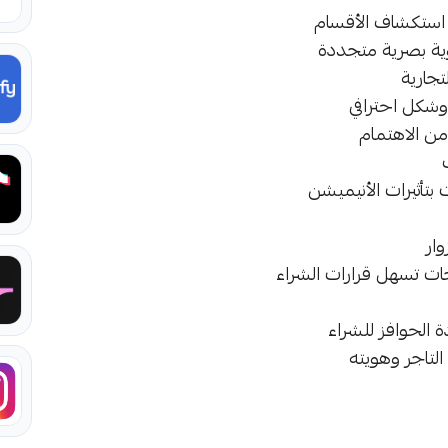
 استكشاف الأقسام
ية بصرية متجددة
تجارية
شكل احترافي
ن الاهتمام
تأثيرات الأنيميشن
وار
الحوافز للشراء
لتاجر وهويته