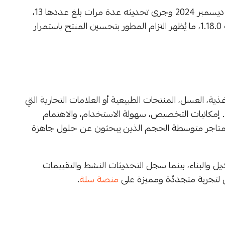
يحظى ثيم رحيق بسجل تحديثات نشط، حيث أُطلق في 17 ديسمبر 2024 وجرى تحديثه عدة مرات بلغ عددها 13،
وكان آخر تحديث في 28 أبريل 2026، وتتوفر النسخة الحالية 1.18.0، ما يُظهر التزام المطور بتحسين المنتج باستمرار
ة، العسل، المنتجات الطبيعية أو العلامات التجارية التي
. إمكانيات التخصيص، سهولة الاستخدام، والاهتمام
 المتاجر متوسطة الحجم الذين يبحثون عن حلول جاهزة
يل والبناء، بينما سجل التحديثات النشط والتقييمات
ى لتجربة متجددّة ومميزة على
منصة سلة
.