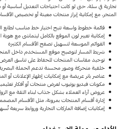
تجارية في سلة، حتى لو كانت احتياجات التعديل أساسية أو 
المتجر، مع إمكانية إبراز منتجات معينة أو تخصيص الأقسا
قائمة خطوط واسعة تتيح اختيار خط مناسب لطابع الم
إمكانية تغيير لون الموقع بالكامل ليتماشى مع هوية ال
القوائم الموسعة لتسهيل تصفح الأقسام الكثيرة
شريط المسار لتوضيح موقع المستخدم داخل المتج
توحيد مقاسات المنتجات للحفاظ على تناسق العرض
خلفية متحركة وصور محسنة تدعم الحملة البصرية 
عناصر بانر عريضة مع إمكانيات إظهار الإعلانات أو ال
مكونات فيديو يوتيوب لعرض منتجات أو أفكار تعليمي
عروض آراء العملاء بشكل جذاب لبناء الثقة مع الزوا
إدارة أقسام المنتجات بمرونة، مثل الأقسام المصممة 
إمكانيات إضافة الماركات التجارية وروابط سريعة تُسه