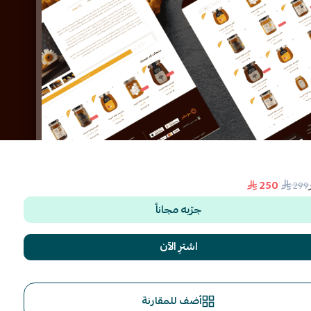
250
299
جرّبه مجاناً
اشترِ الآن
أضف للمقارنة