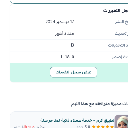
ل التغييرات
خ النشر
17 ديسمبر 2024
 تحديث
منذ 3 أشهر
 التحديثات
13
ث إصدار
1.18.0
عرض سجل التغييرات
ات مميزة متوافقة مع هذا الثيم
تطبيق كرم – خدمة عملاء ذكية لمتاجر سلة
/ شهر
5.0
(27)
يبدأ من
119