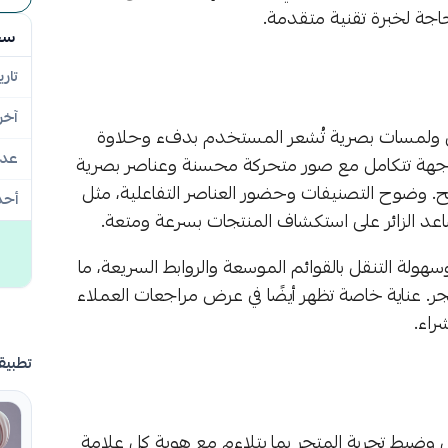
جة لخبرة تقنية متقدمة.
سج
تاري
آخر
سل ولمسات بصرية تُشعر المستخدم بدفء وحلاوة
عدد
ر. الواجهة تتكامل مع صور متحركة محسنة وعناصر بصرية
. وضوح التصنيفات وحضور العناصر التفاعلية، مثل
أحد
ساعد الزائر على استكشاف المنتجات بسرعة ومتعة.
لة التنقل بالقوائم الموسعة والروابط السريعة، ما
جر. عناية خاصة تظهر أيضًا في عرض مراجعات العملاء
راء.
تطبيق
ضبط تجربة المتجر بما يتلاءم مع هوية كل علامة