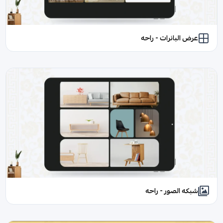
عرض البانرات - راحه
شبكه الصور - راحه