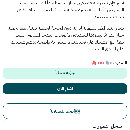
أنيق، فإن ثيم راحه قد يكون خيارًا مناسبًا جداً لك. السعر الحالي
المعروض أيضًا يضيف ميزة جاذبة خصوصًا ضمن المنافسة على
ثيمات متخصصة.
يتميز الثيم أيضًا بسهولة إدارته دون الحاجة لخلفية تقنية، مما يجعله
خيارًا متوازنًا وملائمًا للمبتدئين وأصحاب المتاجر الساعين للنمو
بثقة، مع الاعتماد على تحديثات واستمرارية واضحة تدعم عملياتك
على المدى البعيد.
السعر
310
896
جرّبه مجاناً
اشترِ الآن
أضف للمقارنة
سجل التغييرات