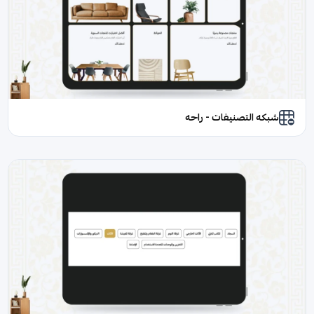
شبكه التصنيفات - راحه