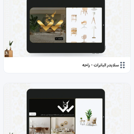
سلايدر البانرات - راحه