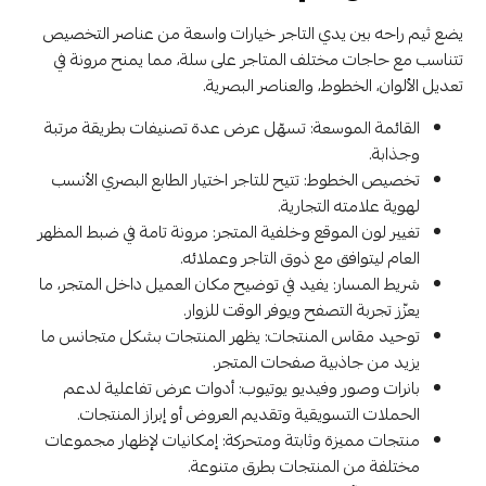
يضع ثيم راحه بين يدي التاجر خيارات واسعة من عناصر التخصيص
تتناسب مع حاجات مختلف المتاجر على سلة، مما يمنح مرونة في
تعديل الألوان، الخطوط، والعناصر البصرية.
القائمة الموسعة: تسهّل عرض عدة تصنيفات بطريقة مرتبة
وجذابة.
تخصيص الخطوط: تتيح للتاجر اختيار الطابع البصري الأنسب
لهوية علامته التجارية.
تغيير لون الموقع وخلفية المتجر: مرونة تامة في ضبط المظهر
العام ليتوافق مع ذوق التاجر وعملائه.
شريط المسار: يفيد في توضيح مكان العميل داخل المتجر، ما
يعزّز تجربة التصفح ويوفر الوقت للزوار.
توحيد مقاس المنتجات: يظهر المنتجات بشكل متجانس ما
يزيد من جاذبية صفحات المتجر.
بانرات وصور وفيديو يوتيوب: أدوات عرض تفاعلية لدعم
الحملات التسويقية وتقديم العروض أو إبراز المنتجات.
منتجات مميزة وثابتة ومتحركة: إمكانيات لإظهار مجموعات
مختلفة من المنتجات بطرق متنوعة.