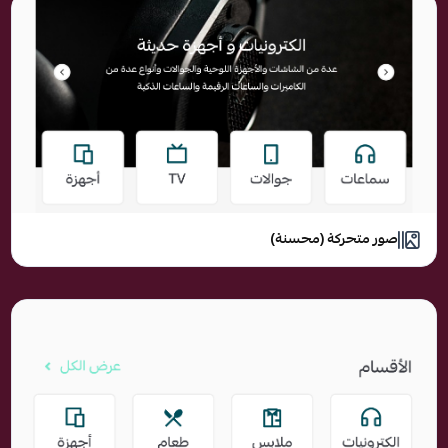
صور متحركة (محسنة)