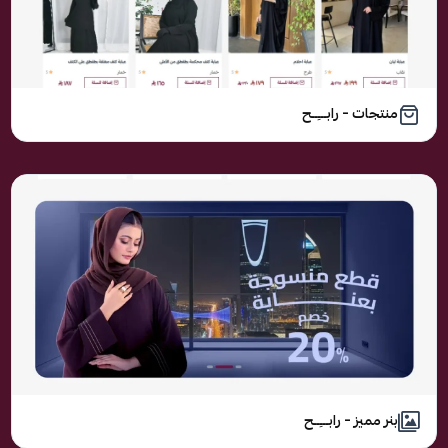
منتجات – رابـــِــح
بنر مميز – رابـــِــح