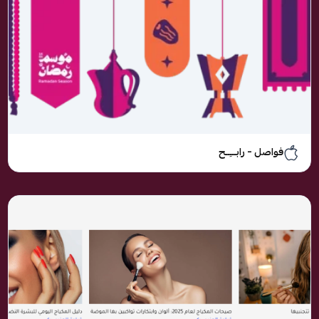
فواصل – رابـــِــح