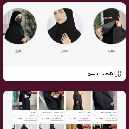
الأقسام – رابـــِــح