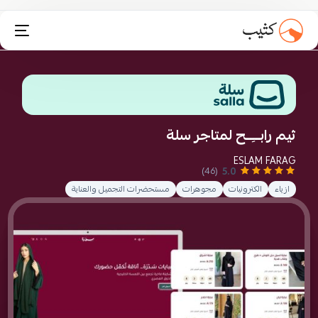
تثبيت انستاكارت
ثيم رابـــِــح لمتاجر سلة
ESLAM FARAG
5.0
(46)
ازياء
الكترونيات
مجوهرات
مستحضرات التجميل والعناية