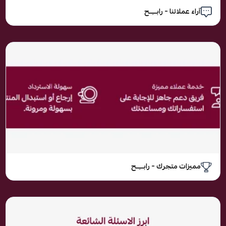
آراء عملائنا – رابـــِــح
مميزات متجرك – رابـــِــح