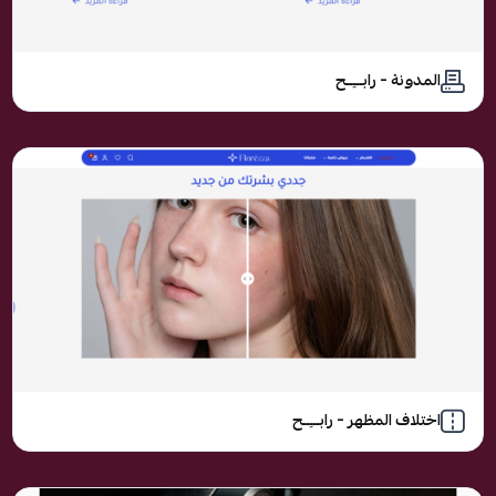
المدونة – رابـــِــح
اختلاف المظهر – رابـــِــح