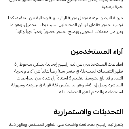
خبرة برمجية.
مرونة الثيم وسرعته تجعل تجربة الزائر سهلة وخالية من التعقيد، كما
تجنب المتجر فقدان الزبائن المحتملين بسبب بطء التحميل، وهو ما
يعزز من معدلات التحويل ويمنح المتجر حضوراً رقمياً قوياً وثابتاً.
آراء المستخدمين
انطباعات المستخدمين عن ثيم رابـــِــح إيجابية بشكل ملحوظ، إذ
تظهر التقييمات المسجلة في متجر سلة رضاً عالياً عن أداء وتجربة
الثيم. وقد بلغ متوسط التقييم 5 استناداً إلى عدد من المراجعات
المباشرة وصل إلى 46، وهو ما يعكس ثقة قوية في جودته وسهولة
استخدامه والدعم الفني المصاحب له.
التحديثات والاستمرارية
يتميز ثيم رابـــِــح بمحافظة واضحة على التطوير المستمر، ويظهر ذلك