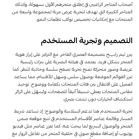
أصحاب المتاجر الراغبين في إطلاق متجرهم الأول بسهولة، وكذلك
المتاجر الكبيرة التي تهدف لتجربة عرض مرنة لمجموعة واسعة من
المنتجات مع إمكانيات تخصيص تواكب تطلعات النمو.
التصميم وتجربة المستخدم
يبرز ثيم رابـــِــح بتصميمه العصري الفاخر، مع التركيز على إبراز هوية
المتجر بشكل فريد. يعتمد في هيئته البصرية على بنرات رئيسية
عريضة وصور متحركة تمنح تجربة تصفح سلسة وجاذبة للنظر. كما
تبرز القوائم الموسّعة بوصول سلس وسهل للأقسام، مما يساعد
العميل على الانتقال بين فئات المنتجات بكفاءة ووضوح. توحيد
مقاس المنتجات يعطي تنسيقاً أنيقاً للصفحات، ويُسهّل على الزائر
استكشاف الخيارات دون تشتت بصري.
تجربة المستخدم هنا تدعم السلاسة والوضوح؛ إذ تساعد شريط
المسار وقائمة عناصر الأقسام المستخدم في تتبع موقعه ضمن
المتجر والوصول السريع لما يبحث عنه. كما تعزز عناصر مثل فيديو
يوتيوب أو إضافة مقطع صوتي في خلفية المتجر من تفاعل الزوار مع