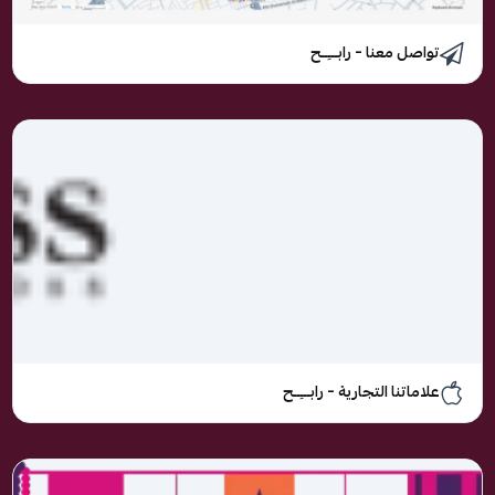
تواصل معنا – رابـــِــح
علاماتنا التجارية – رابـــِــح