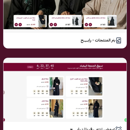
بنر المنتجات - رابـــِــح
عروض تنتهي قريبًا – رابـــِــح