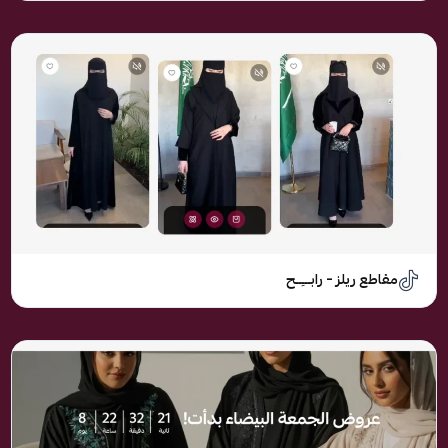
مقاطع ريلز – رابـــِــح