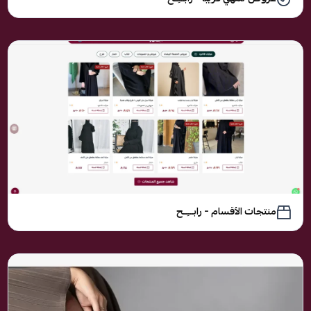
منتجات الأقسام – رابـــِــح