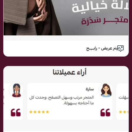
بنر عريض – رابـــِــح