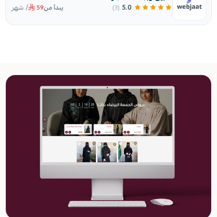
/ شهر
5.0
(3)
يبدأ من
59