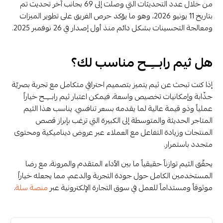
من خلال عدد التحديثات التي وصلت إلى 69 بجانب آخر تحديث تم
بتاريخ 11 يونيو 2026، وهو ما يؤكد حرص الفريق على تطوير الميزات
ومعالجة التحسينات بشكل دائم منذ أول إصدار في 26 نوفمبر 2025.
هل ثيم رابـــِــح مناسب لك؟
إذا كنت تبحث عن ثيم يتميز بتصميم احترافي متكامل مع تجربة بصريّة
جذّابة وإمكانيات تخصيص واسعة، فيمكن اعتبار ثيم رابـــِــح خياراً
عملياً وذو قيمة عالية لما يقدمه بسعر تنافسي. يناسب هذا الثيم
المتاجر الحديثة والمتوسطة إلى الكبيرة التي ترغب بإبراز قصص
المنتجات وزيادة التفاعل مع العملاء عبر عروض ديناميكية ومحتوى
متجدد باستمرار.
يحقّق الثيم توازناً حقيقياً ما بين الأداء المتقدم والمرونة، مع رضا
المستخدمين الكامل حول جودة التجربة والدعم، مما يجعله خياراً
موثوقاً ومستداماً للعمل في سوق التجارة الإلكترونية عبر
منصة سلة
.