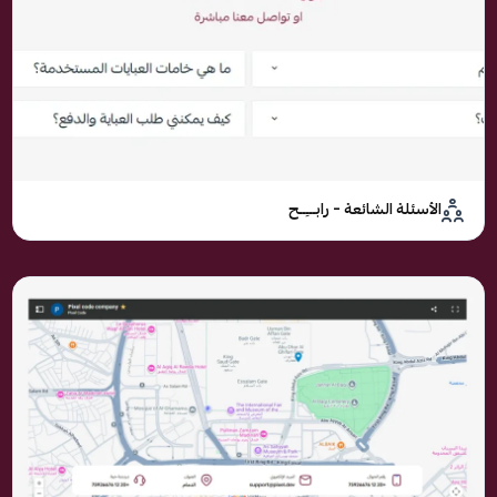
الأسئلة الشائعة – رابـــِــح