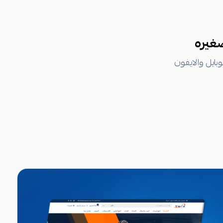
غيره
ايل والايفون