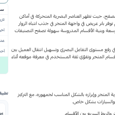
سج
لتصفح، حيث تظهر العناصر البصرية المتحركة في أماكن
تاري
ر بانر عريض في واجهة المتجر في جذب انتباه الزوار
لموسعة وبنية الأقسام المدروسة سهولة تصفح التصنيفات
آخر
عدد
فع مستوى التفاعل البصري وتسهيل انتقال العميل بين
أحد
قسام المتجر وتقوّي ثقة المستخدم في معرفة موقعه أثناء
تطبيق
 المتجر وإبرازه بالشكل المناسب لجمهوره، مع التركيز
والسيارات بشكل خاص.
 والربط السريع بين الأقسام