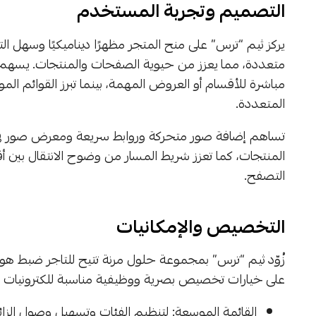
التصميم وتجربة المستخدم
يركز ثيم “ترس” على منح المتجر مظهرًا ديناميكيًا وسهل ا
متعددة، مما يعزز من حيوية الصفحات والمنتجات. يسهم توف
مباشرة للأقسام أو العروض المهمة، بينما تبرز القوائم ا
المتعددة.
تساهم إضافة صور متحركة وروابط سريعة ومعرض صور في ر
المنتجات، كما تعزز شريط المسار من وضوح الانتقال بين أ
التصفح.
التخصيص والإمكانيات
زُوّد ثيم “ترس” بمجموعة حلول مرنة تتيح للتاجر ضبط هوية
على خيارات تخصيص بصرية ووظيفية مناسبة للكترونيات 
القائمة الموسعة: لتنظيم الفئات وتسهيل وصول الزائر