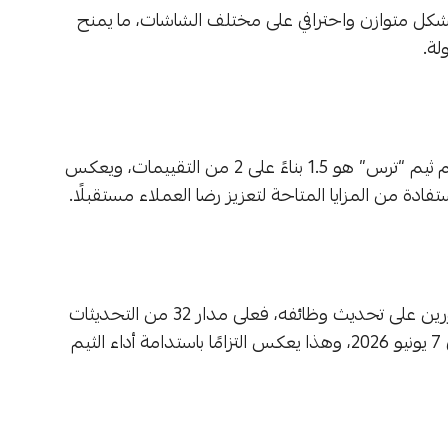
بشكل متوازن واحترافي على مختلف الشاشات، ما يمنح
لة.
بالاطلاع على تقييمات المستخدمين، نجد أن متوسط تقييم ثيم “ترس” هو 1.5 بناءً على 2 من التقييمات، ويعكس
ادة من المزايا المتاحة لتعزيز رضا العملاء مستقبلًا.
يبرز ثيم “ترس” من خلال استمرارية تطويره وحرص المطورين على تحديث وظائفه، فعلى مدار 32 من التحديثات
منذ توافره في 6 يوليو 2025، وصلت آخر إضافة أو تطوير إلى 7 يونيو 2026، وهذا يعكس التزامًا باستدامة أداء الثيم