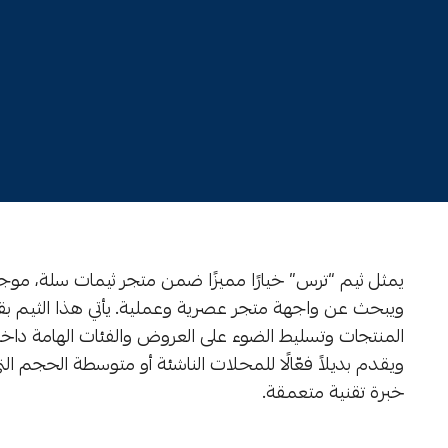
يمثل ثيم “ترس” خيارًا مميزًا ضمن متجر ثيمات سلة، موجهً
ويبحث عن واجهة متجر عصرية وعملية. يأتي هذا الثيم ب
المنتجات وتسليط الضوء على العروض والفئات الهامة داخ
ويقدم بديلاً فعّالًا للمحلات الناشئة أو متوسطة الحجم ا
خبرة تقنية متعمقة.