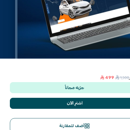
499
1٬500
جرّبه مجاناً
اشترِ الآن
أضف للمقارنة