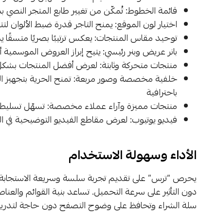
قائمة الخطوط: تُمكّن من تغيير طابع المتجر النصي بم
اختيار لون الموقع: يمنح التاجر قدرة ضبط الألوان لتت
توحيد مقاس المنتجات: يعكس ترتيبًا بصريًا متسقً
بانر عريض وبنر رئيسي: يتيح إبراز العروض الموسمية 
منتجات متحركة وثابتة: لعرض أفضل المنتجات بشك
خلفية مخصصة وصور مربعة: تمنح الحرية بتجهيز المظ
باحترافية
منتجات مميزة وآراء عملاء مخصصة: تسهّل تسليط ال
فيديو يوتيوب: لعرض مقاطع الفيديو التوضيحية في 
الأداء وسهولة الاستخدام
يحرص “ترس” على تقديم تجربة سلسة وسريعة الاستجابة 
دون التأثير على سرعة التحميل. تساعد بنية القوائم والعنا
سلة الشراء وتحافظ على وضوح التصفح دون حاجة لتدريب 