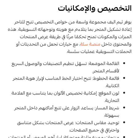
التخصيص والإمكانيات
يوفر ثيم اليف مجموعة واسعة من خواص التخصيص تتيح للتاجر
إعادة تشكيل المتجر بما يتلاءم مع هويته وتوجهاته التسويقية. هذه
الميزات والمكونات تمنح تحكمًا مرنًا في طريقة عرض المنتجات
والمحتوى داخل
منصة سلة
، مع خيارات تجعل من التحديثات أو
الحملات التسويقية عمليات سلسة.
القائمة الموسّعة: تسهّل تنظيم التصنيفات والوصول السريع
لأقسام المتجر.
قائمة الخطوط: تتيح اختيار الخط المناسب لإبراز هوية المتجر
الكتابية.
لون الموقع: إمكانية تخصيص الألوان بما يتناسب مع العلامة
التجارية.
شريط المسار: يساعد الزوار على تتبع أماكنهم داخل المتجر
بسهولة.
توحيد مقاس المنتجات: عرض المنتجات بشكل متناسق
واحترافي في جميع الصفحات.
منتجات مميزة وثابتة ومتحركة: إبراز أهم العروض أو المنتجات