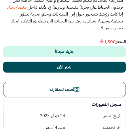
الميزانية المحددة للثيم تجعله استثمارًا واضح القيمة، خاصة لمن
يريدون الحفاظ على تجربة متسقة وسرعة في الأداء داخل
منصة سلة
.
إذا كانت رؤيتك تتمحور حول إبراز المنتجات وخلق تجربة تسوّق
ممتعة وسهلة، سيكون اليف من الثيمات التي تستحق التفكير الجاد
ضمن متجرك.
السعر
1٬500
جرّبه مجاناً
اشترِ الآن
أضف للمقارنة
سجل التغييرات
تاريخ النشر
24 فبراير 2025
آخر تحديث
منذ 4 أشهر