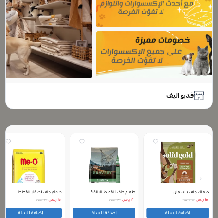
فديو اليف