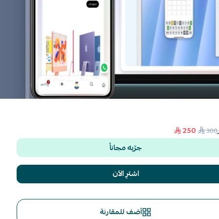
250
300
جرّبه مجاناً
اشترِ الآن
أضف للمقارنة