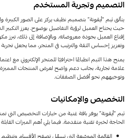
التصميم وتجربة المستخدم
يتألق ثيم “أيقونة” بتصميم نظيف يركز على الصور الكبيرة و
حيث يحتاج العميل لرؤية التفاصيل بوضوح. يعزز التكبير ا
إقناع العميل بجودة معروضاته. وبالإضافة إلى ذلك، تبرز م
وتعزيز إحساس الثقة والترتيب في المتجر، مما يجعل تجربة 
يمنح هذا الثيم انطباعًا احترافيًا للمتجر الإلكتروني مع
علامة تجارية، بجانب دعم واضح لعرض المنتجات المميزة و
وتوجيههم نحو أفضل الصفقات.
التخصيص والإمكانيات
ثيم “أيقونة” يوفر باقة غنية من خيارات التخصيص التي تم
الحاجة لخبرة تقنية متقدمة. فيما يلي أهم الميزات القا
القائمة الموسّعة التي تسهّل تصفح الأقسام وتنظيم 