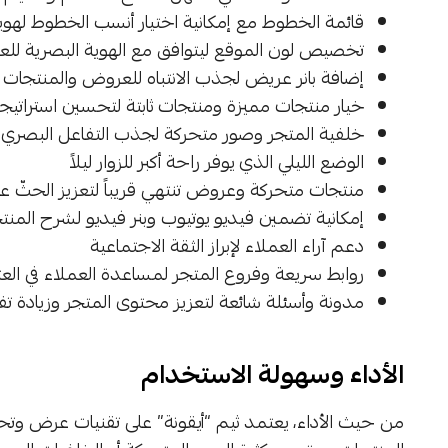
قائمة الخطوط مع إمكانية اختيار أنسب الخطوط لهوي
تخصيص لون الموقع ليتوافق مع الهوية البصرية للعلا
إضافة بانر عريض لجذب الانتباه للعروض والمنتجات 
خيار منتجات مميزة ومنتجات ثابتة لتحسين استراتيج
خلفية المتجر وصور متحركة لجذب التفاعل البصري
الوضع الليلي الذي يوفر راحة أكبر للزوار ليلاً
منتجات متحركة وعروض تنتهي قريباً لتعزيز الحثّ ع
إمكانية تضمين فيديو يوتيوب وبنر فيديو لشرح المنت
دعم آراء العملاء لإبراز الثقة الاجتماعية
روابط سريعة وفروع المتجر لمساعدة العملاء في العث
مدونة وأسئلة شائعة لتعزيز محتوى المتجر وزيادة تفا
الأداء وسهولة الاستخدام
من حيث الأداء، يعتمد ثيم “أيقونة” على تقنيات عرض