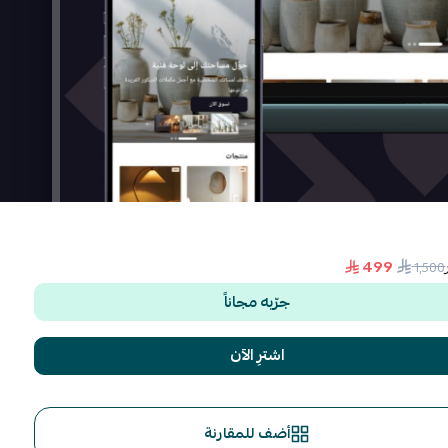
499
1٬500
جرّبه مجاناً
اشترِ الآن
أضف للمقارنة