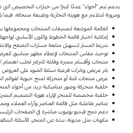
يدعم ثيم “أجواء” عددًا كبيرًا من خيارات التخصيص التي 
ومرونة لتتلاءم مع هويته التجارية وطبيعة منتجاته. فيما يلي 
القائمة الموسّعة لتصنيفات المنتجات ومجموعاتها
إمكانية اختيار قائمة الخطوط واللون الأساسي لواجهة ا
شريط المسار لتسهيل متابعة مسارات التصفح والانت
توحيد مقاس المنتجات لإعطاء مظهر متناسق للعرض
منتجات وأقسام مميزة وقابلة للتركيز لجلب اهتمام ا
بانر عريض وبانرات فرعية تسلط الضوء على العروض و
عرض منتجات ثابتة أو متحركة لمنح حيوية لقوائم ال
خلفية متحركة وصور ديناميكية تزيد من أجواء المتجر
خلفية مخصصة للمتجر لإثراء هوية التصميم البصر
عناصر تفاعلية مثل قائمة العناصر وآراء العملاء وممي
دعم دمج فيديو يوتيوب مباشرة في الصفحات الرئيسية
مكونات مثل مدونة، نبذة عن المتجر، الأسئلة الشائ