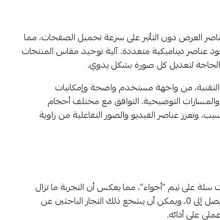
عناصر العرض دون التأثير على سرعة تحميل الصفحات، مما
 عناصر ديناميكية متعددة. آلية توحيد مقاس المنتجات
لحاجة لتعديل كل صورة بشكل يدوي.
هم التقنية، من واجهة مستخدم واضحة وإمكانيات
المسارات التوضيحية. التوافق مع مختلف أحجام
ب، وتعزز عناصر الفيديو والصور التفاعلية من زاوية
سلة على ثيم “أجواء”، مما يعكس أن التجربة ما تزال
جديدة عند جمهور المستخدمين 0 مع حجم مراجعات يصل إلى 0، ويمكن أن يشجع ذلك التجار الباحثين عن
لي على أدائه.