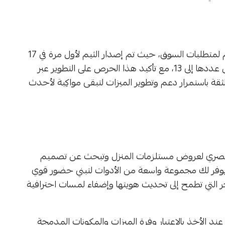
يركز مطورو “أجواء” على تقديم الثيم بشكل متجدد وداعم لمتطلبات السوق، حيث تم إصدار الثيم لأول مرة في 17
ديسمبر 2025، كما حظي بسلسلة من التحديثات التي يصل عددها إلى 13، مع تأكيد هذا الحرص على التطوير عبر
3 مايو 2026، مما يمنح التجار الثقة باستمرار دعم وتطوير الميزات لتبقى مواكِبة لأحدث
ى البصري لعروض مستلزمات المنزل وتبحث عن تصميم
 يوفر لك مجموعة واسعة من الأدوات لتبني حضور قوي
تاجر التي تطمح إلى تحديث هويتها وإضفاء لمسات احترافية
 عند الأخذ بالاعتبار وفرة الميزات والمكونات المدمجة