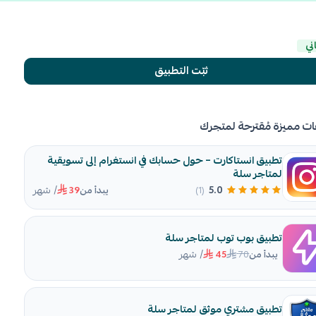
ني
ثبّت التطبيق
ات مميزة مُقترحة لمتجرك
تطبيق انستاكارت – حول حسابك في انستغرام إلى تسويقية
لمتاجر سلة
/ شهر
5.0
(1)
يبدأ من
39
تطبيق بوب توب لمتاجر سلة
/ شهر
70
يبدأ من
45
تطبيق مشتري موثق لمتاجر سلة