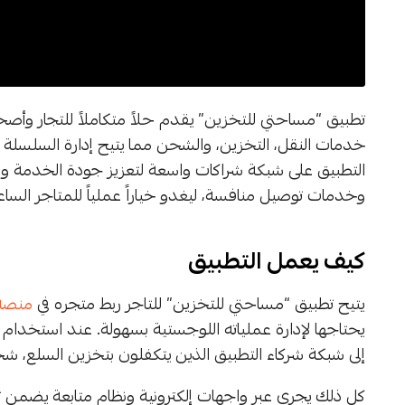
تطبيق “مساحتي للتخزين” يقدم حلاً متكاملاً للتجار وأصحا
خدمات النقل، التخزين، والشحن مما يتيح إدارة السلسلة ال
التطبيق على شبكة شراكات واسعة لتعزيز جودة الخدمة وال
وخدمات توصيل منافسة، ليغدو خياراً عملياً للمتاجر الساعي
كيف يعمل التطبيق
يتيح تطبيق “مساحتي للتخزين” للتاجر ربط متجره في
منصة
يحتاجها لإدارة عملياته اللوجستية بسهولة. عند استخدام ا
إلى شبكة شركاء التطبيق الذين يتكفلون بتخزين السلع، ش
كل ذلك يجري عبر واجهات إلكترونية ونظام متابعة يضمن ت