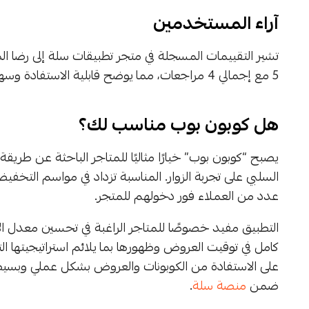
آراء المستخدمين
تشير التقييمات المسجلة في متجر تطبيقات سلة إلى رضا ا
5 مع إجمالي 4 مراجعات، مما يوضح قابلية الاستفادة وسهولة التحكّم في العروض عبر “كوبون بوب”.
هل كوبون بوب مناسب لك؟
يصبح “كوبون بوب” خيارًا مثاليًا للمتاجر الباحثة عن طريقة
السلبي على تجربة الزوار. المناسبة تزداد في مواسم التخفي
عدد من العملاء فور دخولهم للمتجر.
التطبيق مفيد خصوصًا للمتاجر الراغبة في تحسين معدل ا
كامل في توقيت العروض وظهورها بما يلائم استراتيجيتها ا
على الاستفادة من الكوبونات والعروض بشكل عملي وبسيط،
ضمن
منصة سلة
.