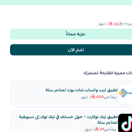
/ شهر
من
30
20
جرّبه مجاناً
اشترِ الآن
ات مميزة مُقترحة لمتجرك
تطبيق ليب واتساب شات بوت لمتاجر سلة
/ شهر
يبدأ من
400
تطبيق تيك توكارت – حول حسابك في تيك توك إلى تسويقية
لمتاجر سلة
/ شهر
يبدأ من
39