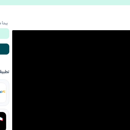
يبدأ 
تطبيق