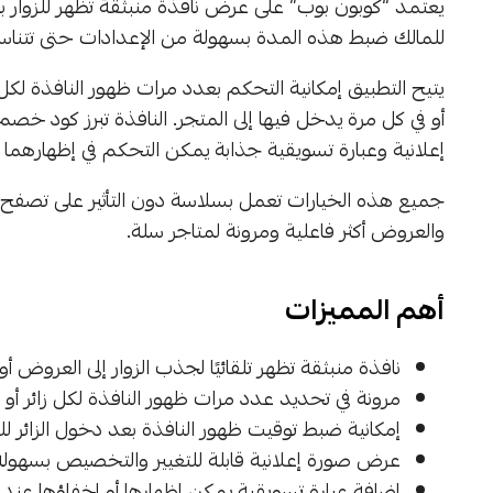
يعتمد “كوبون بوب” على عرض نافذة منبثقة تظهر للزوار ب
للمالك ضبط هذه المدة بسهولة من الإعدادات حتى تتناس
يتيح التطبيق إمكانية التحكم بعدد مرات ظهور النافذة لك
أو في كل مرة يدخل فيها إلى المتجر. النافذة تبرز كود 
إعلانية وعبارة تسويقية جذابة يمكن التحكم في إظهارهما
جميع هذه الخيارات تعمل بسلاسة دون التأثير على تصفح ال
والعروض أكثر فاعلية ومرونة لمتاجر سلة.
أهم المميزات
نافذة منبثقة تظهر تلقائيًا لجذب الزوار إلى العروض أو 
مرونة في تحديد عدد مرات ظهور النافذة لكل زائر أو 
إمكانية ضبط توقيت ظهور النافذة بعد دخول الزائر لل
عرض صورة إعلانية قابلة للتغيير والتخصيص بسهولة
إضافة عبارة تسويقية يمكن إظهارها أو إخفاؤها عند 