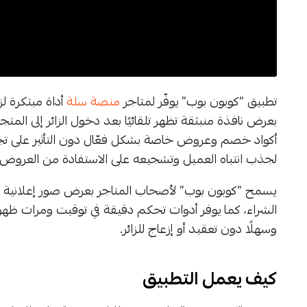
تطبيق “كوبون بوب” يوفّر لمتاجر
منصة سلة
أداة مبتكرة لز
بعرض نافذة منبثقة تظهر تلقائيًا بعد دخول الزائر إلى الم
أكواد خصم وعروض خاصة بشكل فعّال دون التأثير على تجرب
لجذب انتباه العميل وتشجيعه على الاستفادة من العروض فو
يسمح “كوبون بوب” لأصحاب المتاجر بعرض صور إعلانية و
الشراء، كما يوفر أدوات تحكم دقيقة في توقيت ومرات ظهور 
وسهلًا دون تعقيد أو إزعاج للزائر.
كيف يعمل التطبيق