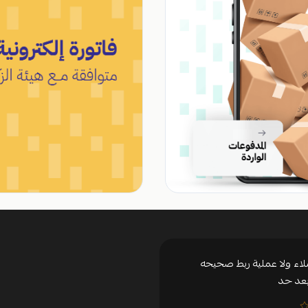
لاء ولا عملية ربط صحيحه
بعد حد