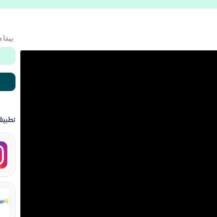
يبدأ 
تطبيق