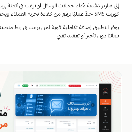
إلى تقارير دقيقة لأداء حملات الرسائل أو ترغب في أتمتة إر
كوربت SMS حلاً عمليًا يرفع من كفاءة تجربة العملاء ويحقق نتائج ملموسة في وقت سريع.
يوفر التطبيق إضافة تكاملية قوية لمن يرغب في ربط منصته 
تلقائيًا دون تأخير أو تعقيد تقني.