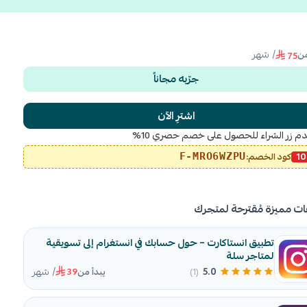
/ شهر
من
75
جرّبه مجاناً
اشترِ الآن
م زر الشراء للحصول على خصم حصري 10%
1
كود الخصم:
F-MRO6WZPU
ات مميزة مُقترحة لمتجرك
تطبيق انستاكارت – حول حسابك في انستغرام إلى تسويقية
لمتاجر سلة
/ شهر
5.0
(1)
يبدأ من
39