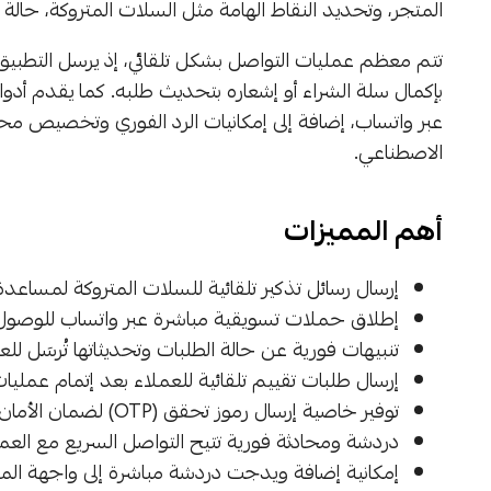
المتجر، وتحديد النقاط الهامة مثل السلات المتروكة، حالة 
تتم معظم عمليات التواصل بشكل تلقائي، إذ يرسل التطب
بإكمال سلة الشراء أو إشعاره بتحديث طلبه. كما يقدم أدو
عبر واتساب، إضافة إلى إمكانيات الرد الفوري وتخصيص مح
الاصطناعي.
أهم المميزات
إرسال رسائل تذكير تلقائية للسلات المتروكة لمساعدة 
إطلاق حملات تسويقية مباشرة عبر واتساب للوصول إل
تنبيهات فورية عن حالة الطلبات وتحديثاتها تُرسَل للع
إرسال طلبات تقييم تلقائية للعملاء بعد إتمام عمليات
توفير خاصية إرسال رموز تحقق (OTP) لضمان الأمان والمصداقية أثناء عمليات الشراء أو التسجيل.
دردشة ومحادثة فورية تتيح التواصل السريع مع الع
إمكانية إضافة ويدجت دردشة مباشرة إلى واجهة المت