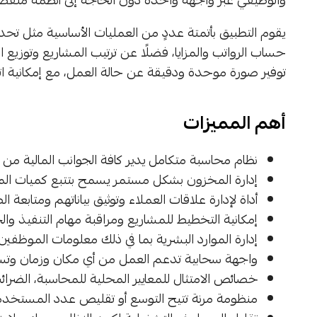
يقوم التطبيق بأتمتة عددٍ من العمليات الأساسية مثل تحدي
حساب الرواتب والمزايا، فضلًا عن ترتيب المشاريع وتوزيع
توفير صورة موحدة ودقيقة عن حالة العمل، مع إمكانية اتخاذ ا
أهم المميزات
نظام محاسبة متكامل يدير كافة الجوانب المالية من مص
إدارة المخزون بشكل مستمر يسمح بتتبع كميات الم
أداة لإدارة علاقات العملاء وتوثيق بياناتهم ومتابعة 
إمكانية التخطيط للمشاريع ومراقبة مهام التنفيذ وا
إدارة الموارد البشرية بما في ذلك معلومات الموظفين، ا
واجهة سحابية تدعم العمل من أي مكان وزمان وتسهّ
خصائص الامتثال للمعايير المحلية للمحاسبة، الضرا
منظومة مرنة تتيح التوسع أو تقليص عدد المستخد