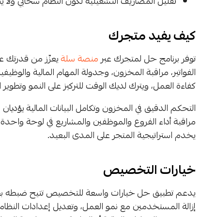
تقليل المصاريف التشغيلية لكون النظام سحابي ولا ي
كيف يفيد متجرك
توفر برنامج حل لمتجرك عبر
منصة سلة
يعزّز من قدرتك عل
الفواتير، مراقبة المخزون، وجدولة المهام المالية والوظيف
كفاءة العمل، ويترك لديك الوقت للتركيز على النمو وتطوير ا
التحكم الدقيق في المخزون وتكامل البيانات المالية يؤديان 
مراقبة أداء الفروع والموظفين والمشاريع في لوحة واحد
يخدم استراتيجية المتجر على المدى البعيد.
خيارات التخصيص
يدعم تطبيق حل خيارات واسعة للتخصيص تتيح ضبطه 
إزالة المستخدمين مع نمو العمل، وتعديل إعدادات النظام بم