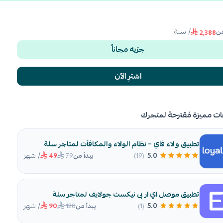
/ سنة
من
2٬388
جرّبه مجاناً
اشترِ الآن
ات مميزة مُقترحة لمتجرك
تطبيق ولاء فاي – نظام الولاء والمكافآت لمتاجر سلة
/ شهر
79
5.0
(19)
يبدأ من
49
تطبيق موصل اي ار بى نيكست جولايف لمتاجر سلة
/ شهر
120
5.0
(1)
يبدأ من
90