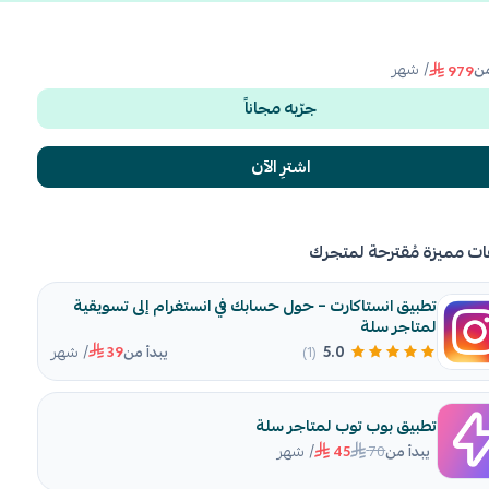
/ شهر
من
979
جرّبه مجاناً
اشترِ الآن
ات مميزة مُقترحة لمتجرك
تطبيق انستاكارت – حول حسابك في انستغرام إلى تسويقية
لمتاجر سلة
/ شهر
5.0
(1)
يبدأ من
39
تطبيق بوب توب لمتاجر سلة
/ شهر
70
يبدأ من
45