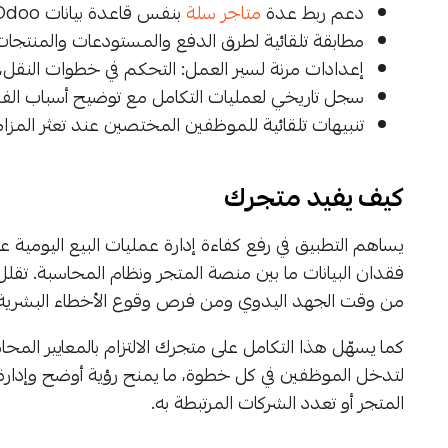
دعم ربط عدة
متاجر سلة
بنفس قاعدة بيانات Odoo مع إمكانية تخصيص كل متجر لشركة منفصلة
مطابقة تلقائية لطرق الدفع والمستودعات والمنتجات بناء
إعدادات مرنة لسير العمل: التحكم في خطوات النقل، ا
سجل تاريخي لعمليات التكامل مع توضيح أسباب ال
تنبيهات تلقائية للموظفين المختصين عند تعثر المزا
كيف يفيد متجرك
يساهم التطبيق في رفع كفاءة إدارة عمليات البيع اليومية 
فقدان البيانات ما بين منصة المتجر ونظام المحاسبة. تقلل أ
من وقت الجهد اليدوي ومن فرص وقوع الأخطاء البشرية.
كما يسهّل هذا التكامل على متجرك الالتزام بالمعايير المحاس
المتجر أو تعدد الشركات المرتبطة به.