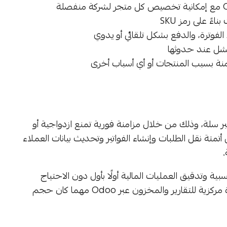
ً على رمز SKU
لفوترة، والدفع بشكل تلقائي أو يدوي
فشل عند حدوثها
منة بسبب المنتجات أو أي أسباب أخرى
عبر سلة، وذلك من خلال مزامنة فورية تمنع ازدواجية أو
تمتة نقل الطلبات وإنشاء الفواتير وتحديث بيانات العملاء
بية وتدقيق العمليات المالية أولًا بأول دون الاحتياج
لتدخل الموظفين في كل خطوة، ما يمنح رؤية أوضح وإدارة مركزية للتقارير والمخزون عبر Odoo مهما كان حجم